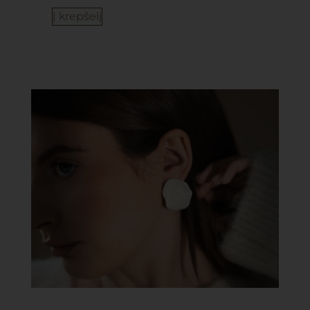
Į krepšelį