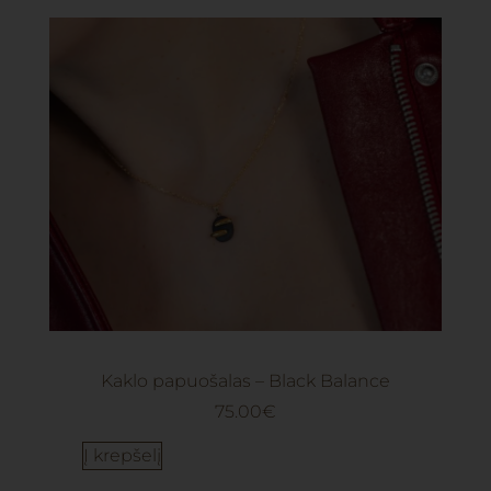
Kaklo papuošalas – Black Balance
75.00
€
Į krepšelį