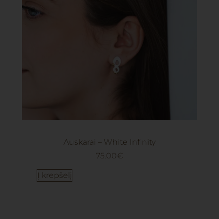
Auskarai – White Infinity
75.00
€
Į krepšelį