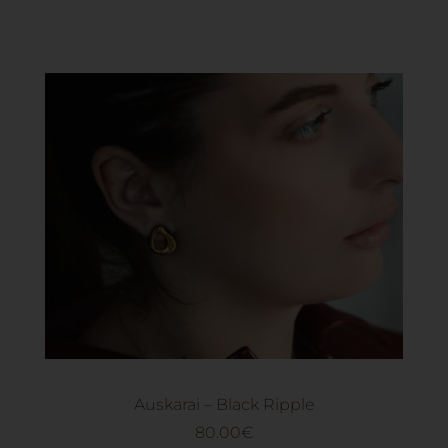
Auskarai – Black Ripple
80.00
€