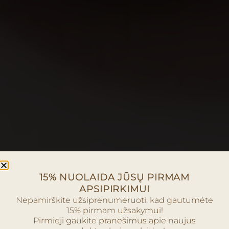
15% NUOLAIDA JŪSŲ PIRMAM
APSIPIRKIMUI
Nepamirškite užsiprenumeruoti, kad gautumėte
15% pirmam užsakymui!
Pirmieji gaukite pranešimus apie naujus