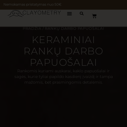
Nemokamas pristatymas nuo 50€
PRADŽIA
/ RANKŲ DARBO PAPUOŠALAI
KERAMINIAI
RANKŲ DARBO
PAPUOŠALAI
Rankomis kuriami auskarai, kaklo papuošalai ir
sagės, kurie tyliai papildo kasdienį įvaizdį ir tampa
mažomis, bet prasmingomis detalėmis.