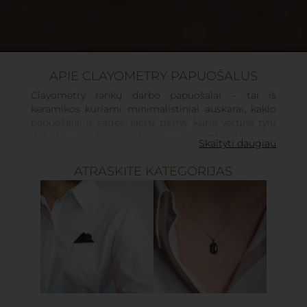
APIE CLAYOMETRY PAPUOŠALUS
Clayometry rankų darbo papuošalai – tai iš
keramikos kuriami minimalistiniai auskarai, kaklo
papuošalai ir sagės, skirti tiems, kurie vertina tylų
išskirtinumą. Mūsų dirbiniuose susitinka taškuotas
Skaityti daugiau
pilkas molis ir gili juoda porceliano masė, švelnios
organiškos formos ir grafiškos geometrinės linijos.
ATRASKITE KATEGORIJAS
Papuošalai glazūruojami ramiomis mėtų, smėlio,
baltos ar dangaus mėlynos spalvomis, o detales
išryškina blizgūs aukso ar platinos akcentai ir maži
perlo intarpai.
Kiekvienas keraminis papuošalas formuojamas,
šlifuojamas ir glazūruojamas rankomis mūsų
studijoje Lietuvoje, todėl nėra dviejų visiškai
vienodų dirbinių. Auskarai ir kaklo papuošalai
sukurti taip, kad būtų lengvi ir patogūs kasdienai, o