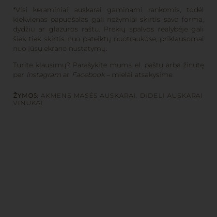
*Visi keraminiai auskarai gaminami rankomis, todėl
kiekvienas papuošalas gali nežymiai skirtis savo forma,
dydžiu ar glazūros raštu. Prekių spalvos realybėje gali
šiek tiek skirtis nuo pateiktų nuotraukose, priklausomai
nuo jūsų ekrano nustatymų.
Turite klausimų? Parašykite mums el. paštu arba žinutę
per
Instagram
ar
Facebook
– mielai atsakysime.
ŽYMOS:
AKMENS MASĖS AUSKARAI
,
DIDELI AUSKARAI
VINUKAI