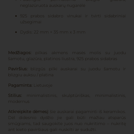
neglazūruota auskarų nugarėlė
925 prabos sidabro vinukai ir tvirti sidabriniai
užsegimai
Dydis: 22 mm × 35 mm x 3 mm
Medžiagos:
pilkas akmens masės molis su juodu
šamotu, glazūra, platinos liustra, 925 prabos sidabras
Paviršius:
blizgūs pilki auskarai su juodu šamotu ir
blizgiu auksu / platina
Pagaminta:
Lietuvoje
Stilius:
minimalistinis, skulptūriškas, minimalistinis,
modernus
Atkreipkite dėmesį:
šie auskarai pagaminti iš keramikos.
Dėl didesnio dydžio jie gali būti mažiau atsparūs
smūgiams, tad saugokite juos nuo nukritimo – nukritę
ant kieto paviršiaus gali nuskilti ar sudužti.