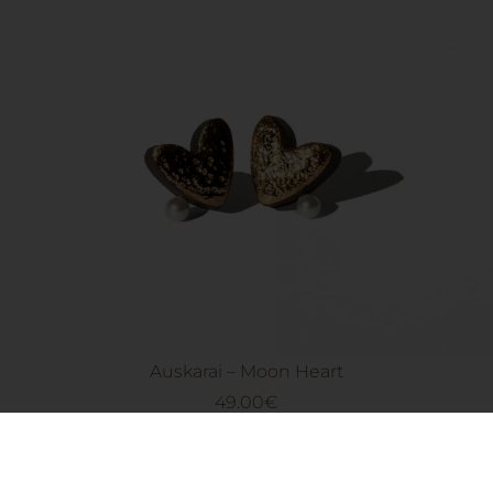
Auskarai – Moon Heart
49.00
€
Į krepšelį