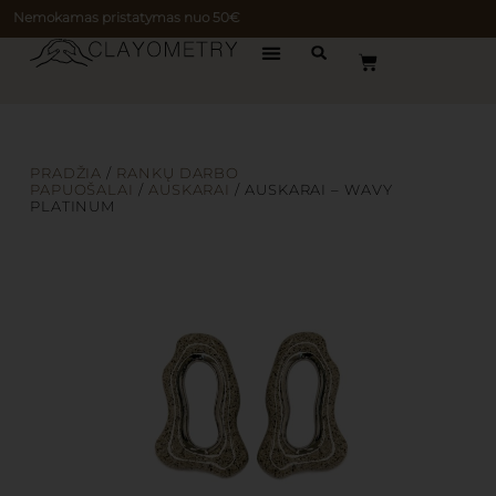
Nemokamas pristatymas nuo 50€
PRADŽIA
/
RANKŲ DARBO
PAPUOŠALAI
/
AUSKARAI
/ AUSKARAI – WAVY
PLATINUM