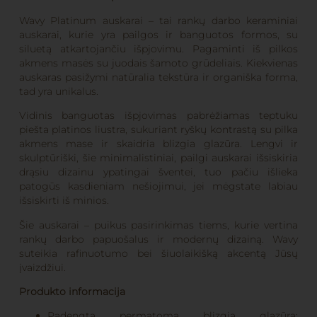
Wavy Platinum auskarai – tai rankų darbo keraminiai
auskarai, kurie yra pailgos ir banguotos formos, su
siluetą atkartojančiu išpjovimu. Pagaminti iš pilkos
akmens masės su juodais šamoto grūdeliais. Kiekvienas
auskaras pasižymi natūralia tekstūra ir organiška forma,
tad yra unikalus.
Vidinis banguotas išpjovimas pabrėžiamas teptuku
piešta platinos liustra, sukuriant ryškų kontrastą su pilka
akmens mase ir skaidria blizgia glazūra. Lengvi ir
skulptūriški, šie minimalistiniai, pailgi auskarai išsiskiria
drąsiu dizainu ypatingai šventei, tuo pačiu išlieka
patogūs kasdieniam nešiojimui, jei mėgstate labiau
išsiskirti iš minios.
Šie auskarai – puikus pasirinkimas tiems, kurie vertina
rankų darbo papuošalus ir modernų dizainą. Wavy
suteikia rafinuotumo bei šiuolaikišką akcentą Jūsų
įvaizdžiui.
Produkto informacija
Padengta permatoma blizgia glazūra;