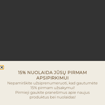
15% NUOLAIDA JŪSŲ PIRMAM
APSIPIRKIMUI
Nepamirškite užsiprenumeruoti, kad gautumėte
15% pirmam užsakymui!
Pirmieji gaukite pranešimus apie naujus
produktus bei nuolaidas!