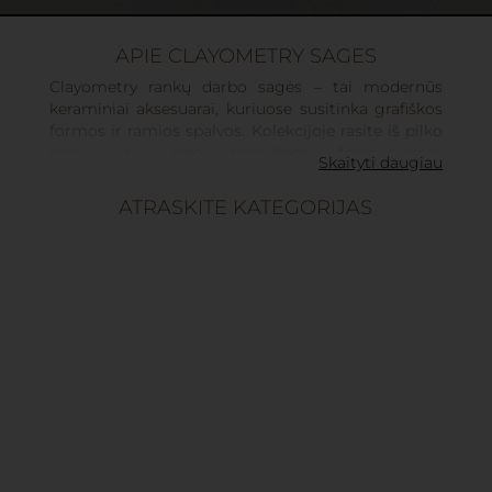
APIE CLAYOMETRY SAGES
Clayometry rankų darbo sagės – tai modernūs
keraminiai aksesuarai, kuriuose susitinka grafiškos
formos ir ramios spalvos. Kolekcijoje rasite iš pilko
molio ir juodo porceliano formuojamas
Skaityti daugiau
stačiakampio, trikampio ir jų derinių sages,
dekoruotas švelniomis mėtų, smėlio, baltos ar
ATRASKITE KATEGORIJAS
dangaus mėlynos glazūromis. Dalis jų išryškintos
blizgančiais aukso akcentais, kurie primena mažas
šviesos juostas ant keraminio paviršiaus.
Kiekviena keraminė sagė formuojama ir
glazūruojama rankomis mūsų studijoje Lietuvoje,
todėl kiekvienas dirbinys šiek tiek skiriasi ir išlaiko
unikalų charakterį. Šios keraminės rankų darbo
sagės lengvai pritvirtinamos prie švarko, marškinių,
suknelės ar šaliko ir suteikia subtilų, bet
šiuolaikišką akcentą tiems, kurie ieško išskirtinio,
bet ramaus stiliaus.