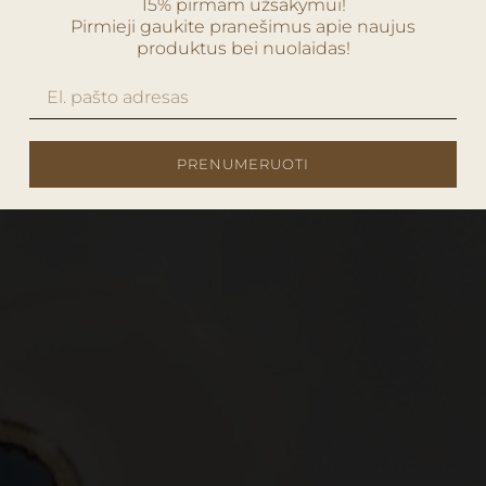
15% pirmam užsakymui!
Pirmieji gaukite pranešimus apie naujus
produktus bei nuolaidas!
PRENUMERUOTI