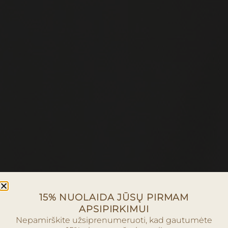
15% NUOLAIDA JŪSŲ PIRMAM
APSIPIRKIMUI
Nepamirškite užsiprenumeruoti, kad gautumėte