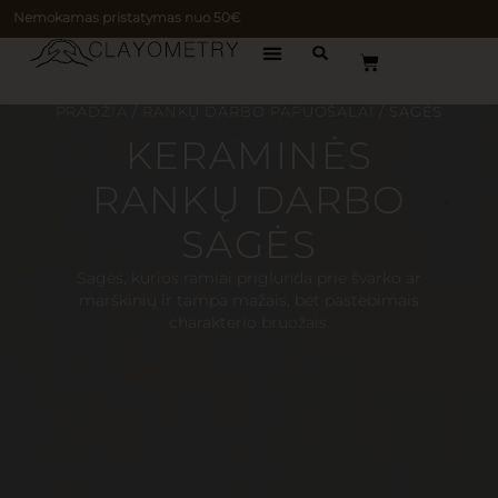
Nemokamas pristatymas nuo 50€
PRADŽIA
/
RANKŲ DARBO PAPUOŠALAI
/ SAGĖS
KERAMINĖS
RANKŲ DARBO
SAGĖS
Sagės, kurios ramiai priglunda prie švarko ar
marškinių ir tampa mažais, bet pastebimais
charakterio bruožais.