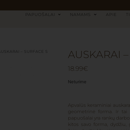
PAPUOŠALAI
NAMAMS
APIE
T
AUSKARAI –
AUSKARAI – SURFACE S
18.99
€
Neturime
Apvalūs keraminiai auskarai 
geometrinė forma. Ir tai p
papuošalai yra rankų darbo,
kitos savo forma, dydžiu,