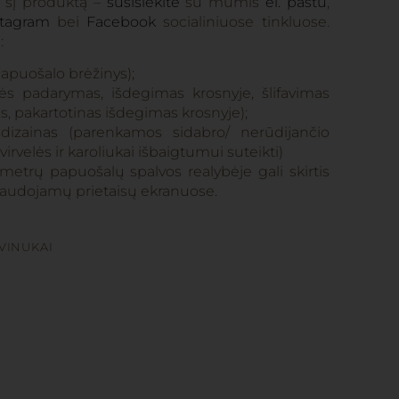
e šį produktą –
susisiekite
su mumis
el. paštu
,
stagram
bei
Facebook
socialiniuose tinkluose.
:
 papuošalo brėžinys);
s padarymas, išdegimas krosnyje, šlifavimas
s, pakartotinas išdegimas krosnyje);
 dizainas (parenkamos sidabro/ nerūdijančio
 virvelės ir karoliukai išbaigtumui suteikti)
etrų papuošalų spalvos realybėje gali skirtis
audojamų prietaisų ekranuose.
VINUKAI