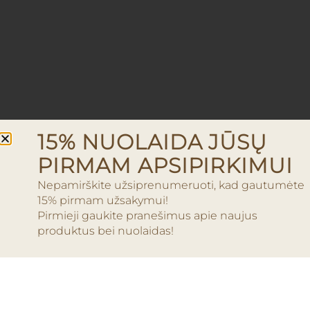
15% NUOLAIDA JŪSŲ
PIRMAM APSIPIRKIMUI
Nepamirškite užsiprenumeruoti, kad gautumėte
15% pirmam užsakymui!
Pirmieji gaukite pranešimus apie naujus
produktus bei nuolaidas!