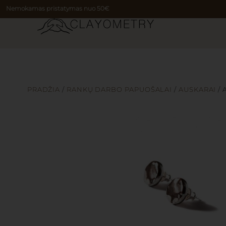
Nemokamas pristatymas nuo 50€
PRADŽIA
/
RANKŲ DARBO PAPUOŠALAI
/
AUSKARAI
/ 