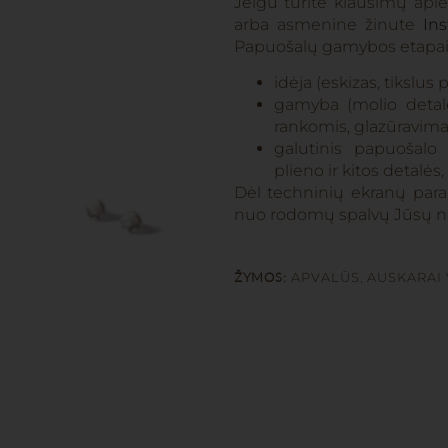
Jeigu turite klausimų api
arba asmenine žinute
In
Papuošalų gamybos etapai
idėja (eskizas, tikslus
gamyba (molio detalė
rankomis, glazūravima
galutinis papuošalo
plieno ir kitos detalės,
Dėl techninių ekranų param
nuo rodomų spalvų Jūsų n
ŽYMOS:
APVALŪS
,
AUSKARAI 