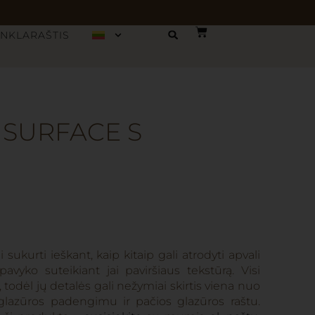
INKLARAŠTIS
 SURFACE S
sukurti ieškant, kaip kitaip gali atrodyti apvali
avyko suteikiant jai paviršiaus tekstūrą. Visi
 todėl jų detalės gali nežymiai skirtis viena nuo
 glazūros padengimu ir pačios glazūros raštu.