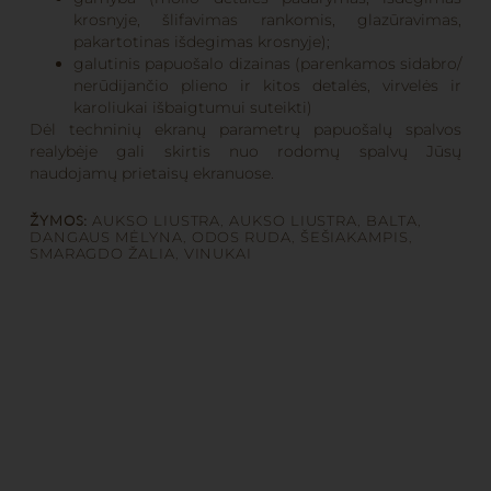
krosnyje, šlifavimas rankomis, glazūravimas,
pakartotinas išdegimas krosnyje);
galutinis papuošalo dizainas (parenkamos sidabro/
nerūdijančio plieno ir kitos detalės, virvelės ir
karoliukai išbaigtumui suteikti)
Dėl techninių ekranų parametrų papuošalų spalvos
realybėje gali skirtis nuo rodomų spalvų Jūsų
naudojamų prietaisų ekranuose.
ŽYMOS:
AUKSO LIUSTRA
,
AUKSO LIUSTRA
,
BALTA
,
DANGAUS MĖLYNA
,
ODOS RUDA
,
ŠEŠIAKAMPIS
,
SMARAGDO ŽALIA
,
VINUKAI