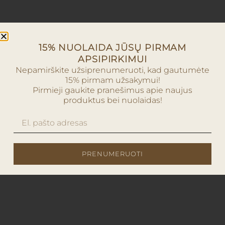
15% NUOLAIDA JŪSŲ PIRMAM
APSIPIRKIMUI
Nepamirškite užsiprenumeruoti, kad gautumėte
15% pirmam užsakymui!
Pirmieji gaukite pranešimus apie naujus
produktus bei nuolaidas!
PRENUMERUOTI