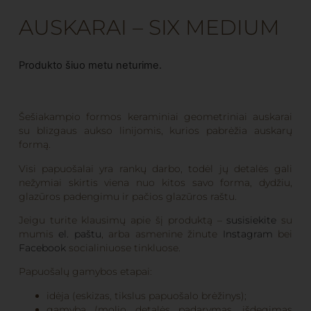
AUSKARAI – SIX MEDIUM
Produkto šiuo metu neturime.
Šešiakampio formos keraminiai geometriniai auskarai
su blizgaus aukso linijomis, kurios pabrėžia auskarų
formą.
Visi papuošalai yra rankų darbo, todėl jų detalės gali
nežymiai skirtis viena nuo kitos savo forma, dydžiu,
glazūros padengimu ir pačios glazūros raštu.
Jeigu turite klausimų apie šį produktą –
susisiekite
su
mumis
el. paštu
, arba asmenine žinute
Instagram
bei
Facebook
socialiniuose tinkluose.
Papuošalų gamybos etapai:
idėja (eskizas, tikslus papuošalo brėžinys);
gamyba (molio detalės padarymas, išdegimas