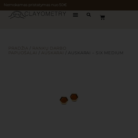
Nemokamas pristatymas nuo 50€
PRADŽIA
/
RANKŲ DARBO
PAPUOŠALAI
/
AUSKARAI
/ AUSKARAI – SIX MEDIUM