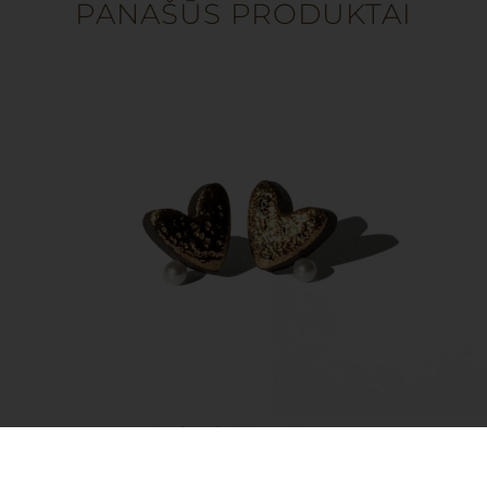
PANAŠŪS PRODUKTAI
Auskarai – Moon Heart
49.00
€