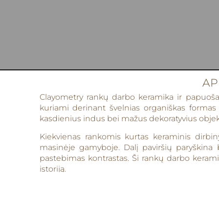
AP
Clayometry rankų darbo keramika ir papuošalai 
kuriami derinant švelnias organiškas formas i
kasdienius indus bei mažus dekoratyvius objektus,
Kiekvienas rankomis kurtas keraminis dirbin
masinėje gamyboje. Dalį paviršių paryškina 
pastebimas kontrastas. Ši rankų darbo keramika
istoriją.
Skaityti daugiau