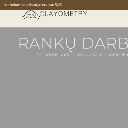
Nemokamas pristatymas nuo 50€
RANKŲ DARB
Rankomis kuriami papuošalai ir keramika