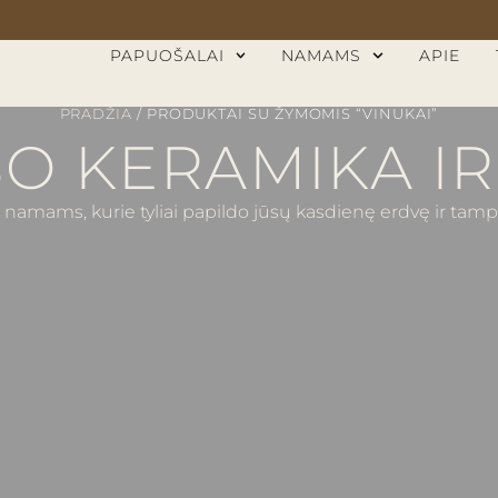
PAPUOŠALAI
NAMAMS
APIE
PRADŽIA
/ PRODUKTAI SU ŽYMOMIS “VINUKAI”
O KERAMIKA IR
 namams, kurie tyliai papildo jūsų kasdienę erdvę ir ta