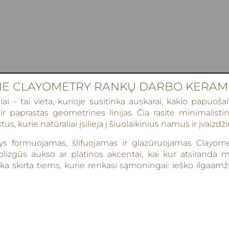
IE CLAYOMETRY RANKŲ DARBO KERAM
– tai vieta, kurioje susitinka auskarai, kaklo papuošala
r paprastas geometrines linijas. Čia rasite minimalist
 kurie natūraliai įsilieja į šiuolaikinius namus ir įvaizdži
ys formuojamas, šlifuojamas ir glazūruojamas Clayometr
blizgūs aukso ar platinos akcentai, kai kur atsiranda 
 skirta tiems, kurie renkasi sąmoningai: ieško ilgaamžių d