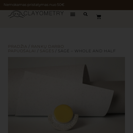
Nemokamas pristatymas nuo 50€
PRADŽIA
/
RANKŲ DARBO
PAPUOŠALAI
/
SAGĖS
/ SAGĖ – WHOLE AND HALF