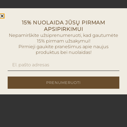
15% NUOLAIDA JŪSŲ PIRMAM
APSIPIRKIMUI
Nepamirškite užsiprenumeruoti, kad gautumėte
15% pirmam užsakymui!
Pirmieji gaukite pranešimus apie naujus
produktus bei nuolaidas!
PRENUMERUOTI