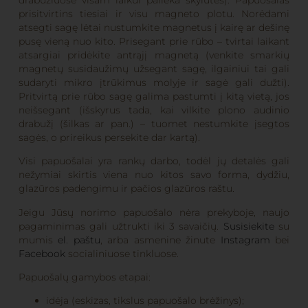
prisitvirtins tiesiai ir visu magneto plotu. Norėdami
atsegti sagę lėtai nustumkite magnetus į kairę ar dešinę
pusę vieną nuo kito. Prisegant prie rūbo – tvirtai laikant
atsargiai pridėkite antrąjį magnetą (venkite smarkių
magnetų susidaužimų užsegant sagę, ilgainiui tai gali
sudaryti mikro įtrūkimus molyje ir sagė gali dužti).
Pritvirtą prie rūbo sagę galima pastumti į kitą vietą, jos
neišsegant (išskyrus tada, kai vilkite plono audinio
drabužį (šilkas ar pan.) – tuomet nestumkite įsegtos
sagės, o prireikus persekite dar kartą).
Visi papuošalai yra rankų darbo, todėl jų detalės gali
nežymiai skirtis viena nuo kitos savo forma, dydžiu,
glazūros padengimu ir pačios glazūros raštu.
Jeigu Jūsų norimo papuošalo nėra prekyboje, naujo
pagaminimas gali užtrukti iki 3 savaičių.
Susisiekite
su
mumis
el. paštu
, arba asmenine žinute
Instagram
bei
Facebook
socialiniuose tinkluose.
Papuošalų gamybos etapai:
idėja (eskizas, tikslus papuošalo brėžinys);