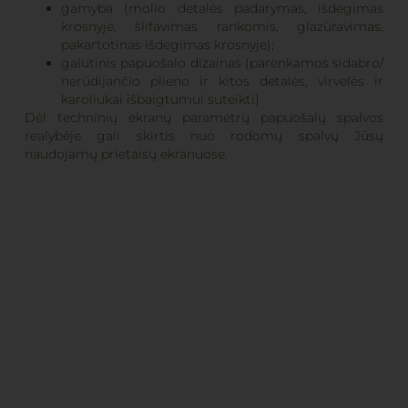
gamyba (molio detalės padarymas, išdegimas
krosnyje, šlifavimas rankomis, glazūravimas,
pakartotinas išdegimas krosnyje);
galutinis papuošalo dizainas (parenkamos sidabro/
nerūdijančio plieno ir kitos detalės, virvelės ir
karoliukai išbaigtumui suteikti)
Dėl techninių ekranų parametrų papuošalų spalvos
realybėje gali skirtis nuo rodomų spalvų Jūsų
naudojamų prietaisų ekranuose.