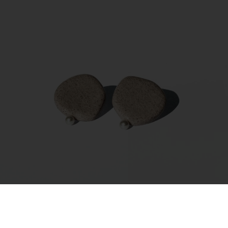
Auskarai – Amorphous Pearl
45.00
€
Į krepšelį