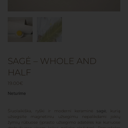
SAGĖ – WHOLE AND
HALF
19.00
€
Neturime
Šiuolaikiška, ryški ir moderni keraminė
sagė
, kurią
užsegsite magnetiniu užsegimu nepalikdami jokių
žymių rūbuose (įprasto užsegimo adatėlės kai kuriuose
drabužiuose visam laikui palieka skylutes). Papuošalas