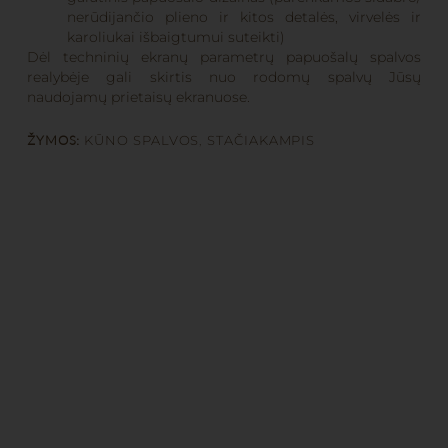
nerūdijančio plieno ir kitos detalės, virvelės ir
karoliukai išbaigtumui suteikti)
Dėl techninių ekranų parametrų papuošalų spalvos
realybėje gali skirtis nuo rodomų spalvų Jūsų
naudojamų prietaisų ekranuose.
ŽYMOS:
KŪNO SPALVOS
,
STAČIAKAMPIS