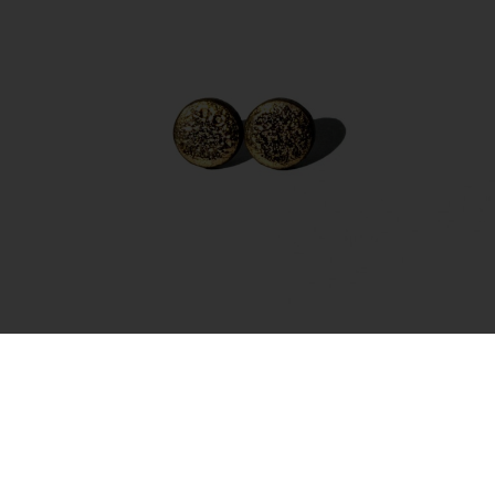
Auskarai – Full Moon Gold
35.00
€
Į krepšelį