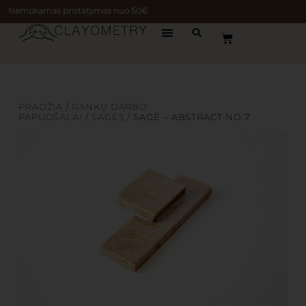
Nemokamas pristatymas nuo 50€
PRADŽIA
/
RANKŲ DARBO
PAPUOŠALAI
/
SAGĖS
/ SAGĖ – ABSTRACT NO.7