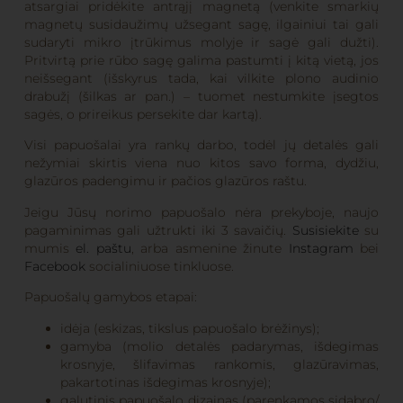
atsargiai pridėkite antrąjį magnetą (venkite smarkių
magnetų susidaužimų užsegant sagę, ilgainiui tai gali
sudaryti mikro įtrūkimus molyje ir sagė gali dužti).
Pritvirtą prie rūbo sagę galima pastumti į kitą vietą, jos
neišsegant (išskyrus tada, kai vilkite plono audinio
drabužį (šilkas ar pan.) – tuomet nestumkite įsegtos
sagės, o prireikus persekite dar kartą).
Visi papuošalai yra rankų darbo, todėl jų detalės gali
nežymiai skirtis viena nuo kitos savo forma, dydžiu,
glazūros padengimu ir pačios glazūros raštu.
Jeigu Jūsų norimo papuošalo nėra prekyboje, naujo
pagaminimas gali užtrukti iki 3 savaičių.
Susisiekite
su
mumis
el. paštu
, arba asmenine žinute
Instagram
bei
Facebook
socialiniuose tinkluose.
Papuošalų gamybos etapai:
idėja (eskizas, tikslus papuošalo brėžinys);
gamyba (molio detalės padarymas, išdegimas
krosnyje, šlifavimas rankomis, glazūravimas,
pakartotinas išdegimas krosnyje);
galutinis papuošalo dizainas (parenkamos sidabro/