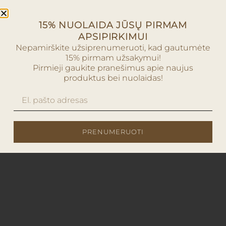
15% NUOLAIDA JŪSŲ PIRMAM
APSIPIRKIMUI
Nepamirškite užsiprenumeruoti, kad gautumėte
15% pirmam užsakymui!
Pirmieji gaukite pranešimus apie naujus
produktus bei nuolaidas!
PRENUMERUOTI