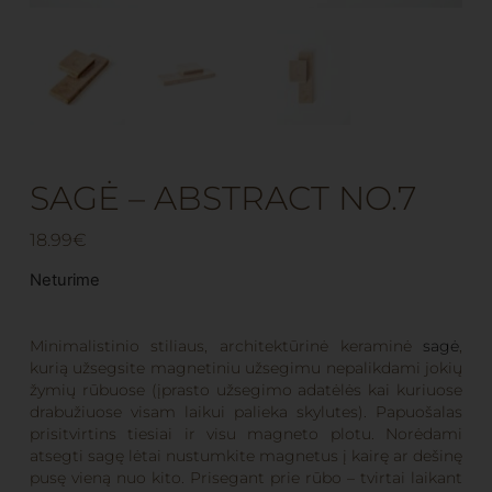
SAGĖ – ABSTRACT NO.7
18.99
€
Neturime
Minimalistinio stiliaus, architektūrinė keraminė
sagė
,
kurią užsegsite magnetiniu užsegimu nepalikdami jokių
žymių rūbuose (įprasto užsegimo adatėlės kai kuriuose
drabužiuose visam laikui palieka skylutes). Papuošalas
prisitvirtins tiesiai ir visu magneto plotu. Norėdami
atsegti sagę lėtai nustumkite magnetus į kairę ar dešinę
pusę vieną nuo kito. Prisegant prie rūbo – tvirtai laikant