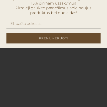
15% pirmam užsakymui!
Pirmieji gaukite pranešimus apie naujus
produktus bei nuolaidas!
PRENUMERUOTI