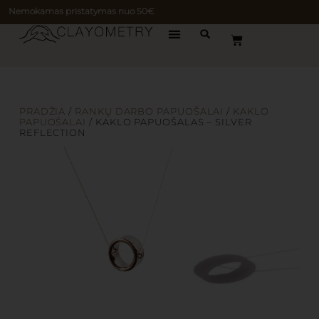
Nemokamas pristatymas nuo 50€
PRADŽIA
/
RANKŲ DARBO PAPUOŠALAI
/
KAKLO
PAPUOŠALAI
/ KAKLO PAPUOŠALAS – SILVER
REFLECTION