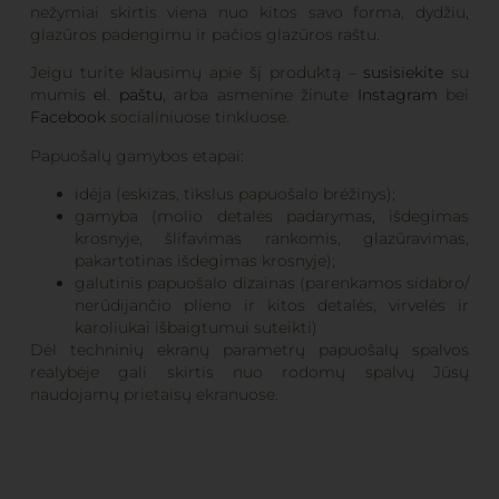
nežymiai skirtis viena nuo kitos savo forma, dydžiu,
glazūros padengimu ir pačios glazūros raštu.
Jeigu turite klausimų apie šį produktą –
susisiekite
su
mumis
el. paštu
, arba asmenine žinute
Instagram
bei
Facebook
socialiniuose tinkluose.
Papuošalų gamybos etapai:
idėja (eskizas, tikslus papuošalo brėžinys);
gamyba (molio detalės padarymas, išdegimas
krosnyje, šlifavimas rankomis, glazūravimas,
pakartotinas išdegimas krosnyje);
galutinis papuošalo dizainas (parenkamos sidabro/
nerūdijančio plieno ir kitos detalės, virvelės ir
karoliukai išbaigtumui suteikti)
Dėl techninių ekranų parametrų papuošalų spalvos
realybėje gali skirtis nuo rodomų spalvų Jūsų
naudojamų prietaisų ekranuose.