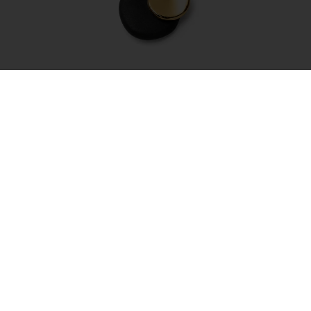
Kaklo papuošalas – Dual Big
69.00
€
Į krepšelį