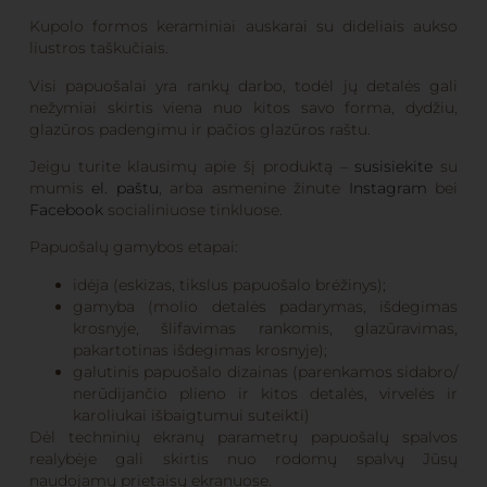
Kupolo formos keraminiai auskarai su dideliais aukso
liustros taškučiais.
Visi papuošalai yra rankų darbo, todėl jų detalės gali
nežymiai skirtis viena nuo kitos savo forma, dydžiu,
glazūros padengimu ir pačios glazūros raštu.
Jeigu turite klausimų apie šį produktą –
susisiekite
su
mumis
el. paštu
, arba asmenine žinute
Instagram
bei
Facebook
socialiniuose tinkluose.
Papuošalų gamybos etapai:
idėja (eskizas, tikslus papuošalo brėžinys);
gamyba (molio detalės padarymas, išdegimas
krosnyje, šlifavimas rankomis, glazūravimas,
pakartotinas išdegimas krosnyje);
galutinis papuošalo dizainas (parenkamos sidabro/
nerūdijančio plieno ir kitos detalės, virvelės ir
karoliukai išbaigtumui suteikti)
Dėl techninių ekranų parametrų papuošalų spalvos
realybėje gali skirtis nuo rodomų spalvų Jūsų
naudojamų prietaisų ekranuose.