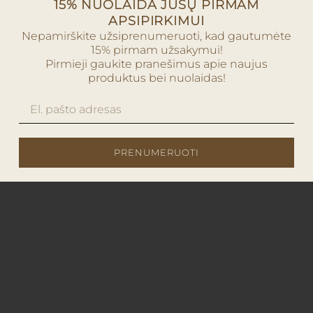
15% NUOLAIDA JŪSŲ PIRMAM
APSIPIRKIMUI
Nepamirškite užsiprenumeruoti, kad gautumėte
15% pirmam užsakymui!
Pirmieji gaukite pranešimus apie naujus
produktus bei nuolaidas!
PRENUMERUOTI