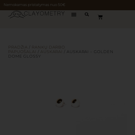
Nemokamas pristatymas nuo 50€
PRADŽIA
/
RANKŲ DARBO
PAPUOŠALAI
/
AUSKARAI
/ AUSKARAI – GOLDEN
DOME GLOSSY