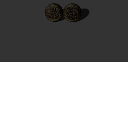
Auskarai – Full Moon Gold
35.00
€
Į krepšelį