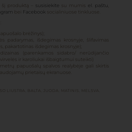
e šį produktą –
susisiekite
su mumis
el. paštu
,
agram
bei
Facebook
socialiniuose tinkluose.
:
 papuošalo brėžinys);
s padarymas, išdegimas krosnyje, šlifavimas
s, pakartotinas išdegimas krosnyje);
 dizainas (parenkamos sidabro/ nerūdijančio
 virvelės ir karoliukai išbaigtumui suteikti)
etrų papuošalų spalvos realybėje gali skirtis
audojamų prietaisų ekranuose.
SO LIUSTRA
,
BALTA
,
JUODA
,
MATINIS
,
MELSVA
,