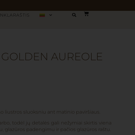
INKLARAŠTIS
– GOLDEN AUREOLE
o liustros sluoksniu ant matinio paviršiaus.
rbo, todėl jų detalės gali nežymiai skirtis viena
u, glazūros padengimu ir pačios glazūros raštu.