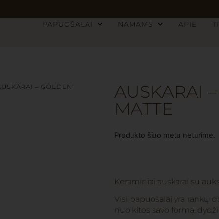
PAPUOŠALAI
NAMAMS
APIE
T
AUSKARAI 
AUSKARAI – GOLDEN
MATTE
Produkto šiuo metu neturime.
Keraminiai auskarai su auks
Visi papuošalai yra rankų da
nuo kitos savo forma, dydži