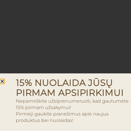
15% NUOLAIDA JŪSŲ
PIRMAM APSIPIRKIMUI
Nepamirškite užsiprenumeruoti, kad gautumėte
15% pirmam užsakymui!
Pirmieji gaukite pranešimus apie naujus
produktus bei nuolaidas!