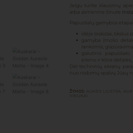
Jeigu turite klausimų api
arba asmenine žinute
Inst
Papuošalų gamybos etapai
idėja (eskizas, tikslus
gamyba (molio detalė
rankomis, glazūravima
galutinis papuošalo
plieno ir kitos detalės,
Dėl techninių ekranų param
nuo rodomų spalvų Jūsų n
ŽYMOS:
AUKSO LIUSTRA
,
AUK
VINUKAI