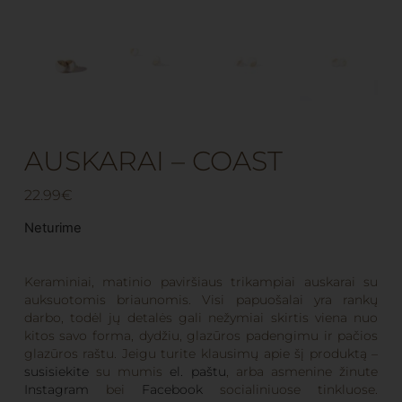
AUSKARAI – COAST
22.99
€
Neturime
Keraminiai, matinio paviršiaus trikampiai auskarai su
auksuotomis briaunomis. Visi papuošalai yra rankų
darbo, todėl jų detalės gali nežymiai skirtis viena nuo
kitos savo forma, dydžiu, glazūros padengimu ir pačios
glazūros raštu. Jeigu turite klausimų apie šį produktą –
susisiekite
su mumis
el. paštu
, arba asmenine žinute
Instagram
bei
Facebook
socialiniuose tinkluose.