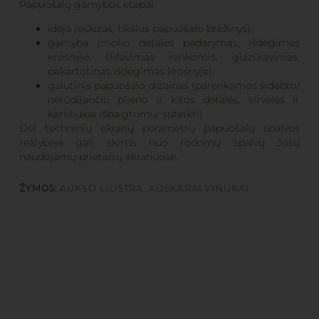
Papuošalų gamybos etapai:
idėja (eskizas, tikslus papuošalo brėžinys);
gamyba (molio detalės padarymas, išdegimas
krosnyje, šlifavimas rankomis, glazūravimas,
pakartotinas išdegimas krosnyje);
galutinis papuošalo dizainas (parenkamos sidabro/
nerūdijančio plieno ir kitos detalės, virvelės ir
karoliukai išbaigtumui suteikti)
Dėl techninių ekranų parametrų papuošalų spalvos
realybėje gali skirtis nuo rodomų spalvų Jūsų
naudojamų prietaisų ekranuose.
ŽYMOS:
AUKSO LIUSTRA
,
AUSKARAI VINUKAI