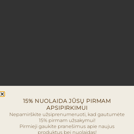
15% NUOLAIDA JŪSŲ PIRMAM
APSIPIRKIMUI
Nepamirškite užsiprenumeruoti, kad gautumėte
15% pirmam užsakymui!
Pirmieji gaukite pranešimus apie naujus
produktus bei nuolaidas!