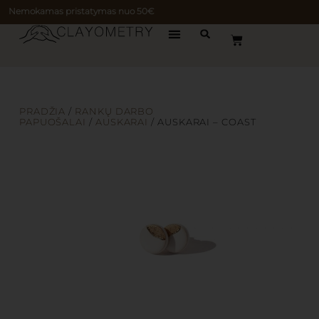
Nemokamas pristatymas nuo 50€
PRADŽIA
/
RANKŲ DARBO
PAPUOŠALAI
/
AUSKARAI
/ AUSKARAI – COAST