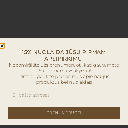
15% NUOLAIDA JŪSŲ PIRMAM
APSIPIRKIMUI
Nepamirškite užsiprenumeruoti, kad gautumėte
15% pirmam užsakymui!
Pirmieji gaukite pranešimus apie naujus
produktus bei nuolaidas!
PRENUMERUOTI