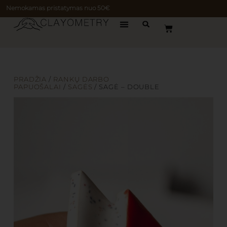
Nemokamas pristatymas nuo 50€
PRADŽIA
/
RANKŲ DARBO
PAPUOŠALAI
/
SAGĖS
/ SAGĖ – DOUBLE