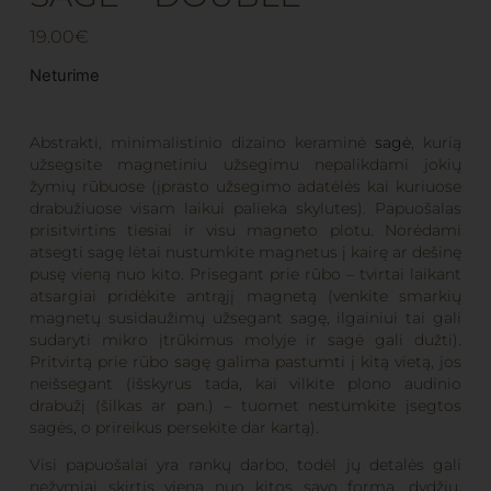
19.00
€
Neturime
Abstrakti, minimalistinio dizaino keraminė
sagė
, kurią
užsegsite magnetiniu užsegimu nepalikdami jokių
žymių rūbuose (įprasto užsegimo adatėlės kai kuriuose
drabužiuose visam laikui palieka skylutes). Papuošalas
prisitvirtins tiesiai ir visu magneto plotu. Norėdami
atsegti sagę lėtai nustumkite magnetus į kairę ar dešinę
pusę vieną nuo kito. Prisegant prie rūbo – tvirtai laikant
atsargiai pridėkite antrąjį magnetą (venkite smarkių
magnetų susidaužimų užsegant sagę, ilgainiui tai gali
sudaryti mikro įtrūkimus molyje ir sagė gali dužti).
Pritvirtą prie rūbo sagę galima pastumti į kitą vietą, jos
neišsegant (išskyrus tada, kai vilkite plono audinio
drabužį (šilkas ar pan.) – tuomet nestumkite įsegtos
sagės, o prireikus persekite dar kartą).
Visi papuošalai yra rankų darbo, todėl jų detalės gali
nežymiai skirtis viena nuo kitos savo forma, dydžiu,