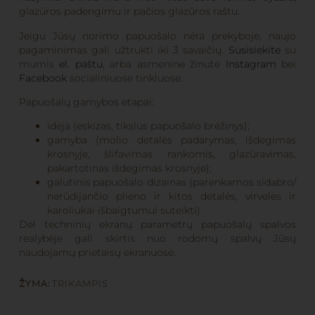
glazūros padengimu ir pačios glazūros raštu.
Jeigu Jūsų norimo papuošalo nėra prekyboje, naujo
pagaminimas gali užtrukti iki 3 savaičių.
Susisiekite
su
mumis
el. paštu
, arba asmenine žinute
Instagram
bei
Facebook
socialiniuose tinkluose.
Papuošalų gamybos etapai:
idėja (eskizas, tikslus papuošalo brėžinys);
gamyba (molio detalės padarymas, išdegimas
krosnyje, šlifavimas rankomis, glazūravimas,
pakartotinas išdegimas krosnyje);
galutinis papuošalo dizainas (parenkamos sidabro/
nerūdijančio plieno ir kitos detalės, virvelės ir
karoliukai išbaigtumui suteikti)
Dėl techninių ekranų parametrų papuošalų spalvos
realybėje gali skirtis nuo rodomų spalvų Jūsų
naudojamų prietaisų ekranuose.
ŽYMA:
TRIKAMPIS