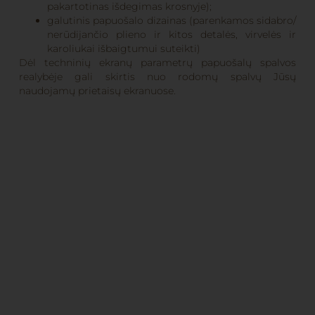
pakartotinas išdegimas krosnyje);
galutinis papuošalo dizainas (parenkamos sidabro/
nerūdijančio plieno ir kitos detalės, virvelės ir
karoliukai išbaigtumui suteikti)
Dėl techninių ekranų parametrų papuošalų spalvos
realybėje gali skirtis nuo rodomų spalvų Jūsų
naudojamų prietaisų ekranuose.