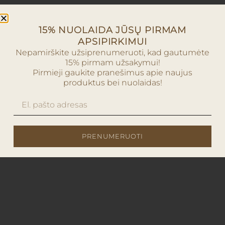
15% NUOLAIDA JŪSŲ PIRMAM
APSIPIRKIMUI
Nepamirškite užsiprenumeruoti, kad gautumėte
15% pirmam užsakymui!
Pirmieji gaukite pranešimus apie naujus
produktus bei nuolaidas!
PRENUMERUOTI