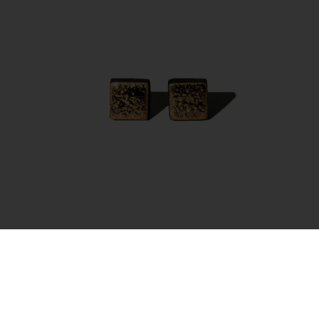
Auskarai – Moon Square Gold
35.00
€
Į krepšelį