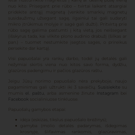
nuo kito. Prisegant prie rūbo – tvirtai laikant atsargiai
pridėkite antrąjį magnetą (venkite smarkių magnetų
susidaužimų užsegant sagę, ilgainiui tai gali sudaryti
mikro įtrūkimus molyje ir sagė gali dužti). Pritvirtą prie
rūbo sagę galima pastumti į kitą vietą, jos neišsegant
(išskyrus tada, kai vilkite plono audinio drabužį (šilkas ar
pan.) – tuomet nestumkite įsegtos sagės, o prireikus
persekite dar kartą).
Visi papuošalai yra rankų darbo, todėl jų detalės gali
nežymiai skirtis viena nuo kitos savo forma, dydžiu,
glazūros padengimu ir pačios glazūros raštu.
Jeigu Jūsų norimo papuošalo nėra prekyboje, naujo
pagaminimas gali užtrukti iki 3 savaičių.
Susisiekite
su
mumis
el. paštu
, arba asmenine žinute
Instagram
bei
Facebook
socialiniuose tinkluose.
Papuošalų gamybos etapai:
idėja (eskizas, tikslus papuošalo brėžinys);
gamyba (molio detalės padarymas, išdegimas
krosnyje, šlifavimas rankomis, glazūravimas,