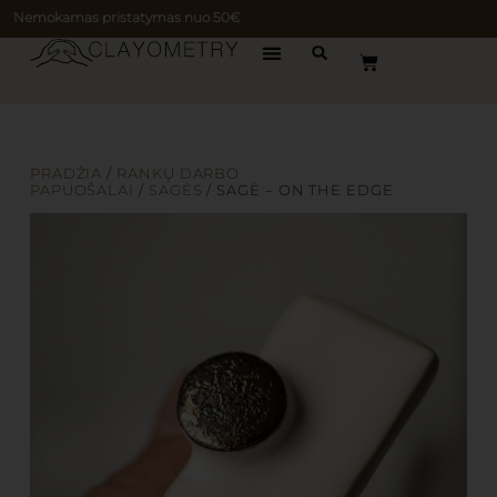
Nemokamas pristatymas nuo 50€
PRADŽIA
/
RANKŲ DARBO
PAPUOŠALAI
/
SAGĖS
/ SAGĖ – ON THE EDGE