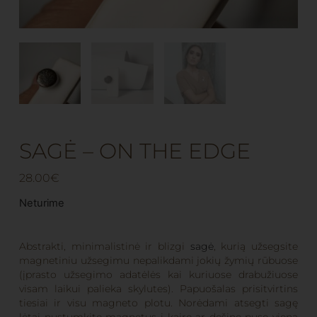
SAGĖ – ON THE EDGE
28.00
€
Neturime
Abstrakti, minimalistinė ir blizgi
sagė
, kurią užsegsite
magnetiniu užsegimu nepalikdami jokių žymių rūbuose
(įprasto užsegimo adatėlės kai kuriuose drabužiuose
visam laikui palieka skylutes). Papuošalas prisitvirtins
tiesiai ir visu magneto plotu. Norėdami atsegti sagę
lėtai nustumkite magnetus į kairę ar dešinę pusę vieną