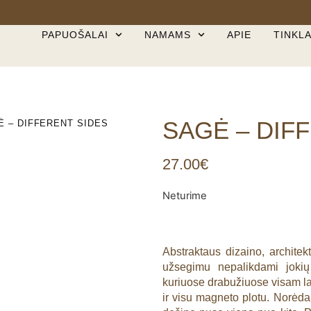
PAPUOŠALAI
NAMAMS
APIE
TINKL
SAGĖ – DIF
Ė – DIFFERENT SIDES
27.00
€
Neturime
Abstraktaus dizaino, archite
užsegimu nepalikdami jokių
kuriuose drabužiuose visam laik
ir visu magneto plotu. Norėda