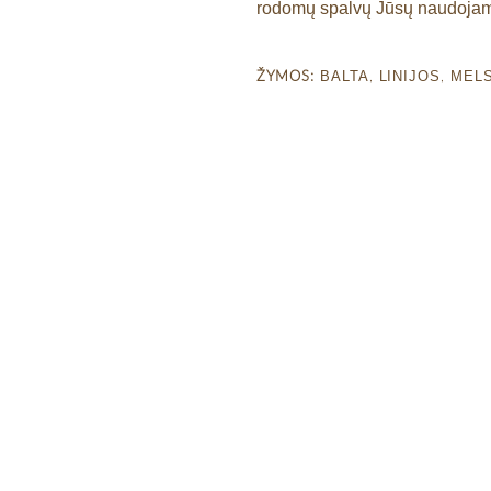
rodomų spalvų Jūsų naudojamų
BALTA
LINIJOS
MEL
ŽYMOS:
,
,