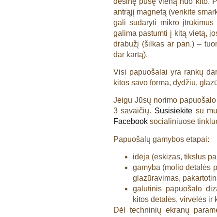
dešinę pusę vieną nuo kito. Pri
antrąjį magnetą (venkite smar
gali sudaryti mikro įtrūkimus 
galima pastumti į kitą vietą, j
drabužį (šilkas ar pan.) – tu
dar kartą).
Visi papuošalai yra rankų dar
kitos savo forma, dydžiu, glaz
Jeigu Jūsų norimo papuošalo n
3 savaičių.
Susisiekite
su m
Facebook
socialiniuose tinklu
Papuošalų gamybos etapai:
idėja (eskizas, tikslus p
gamyba (molio detalės p
glazūravimas, pakartotin
galutinis papuošalo diz
kitos detalės, virvelės ir
Dėl techninių ekranų parame