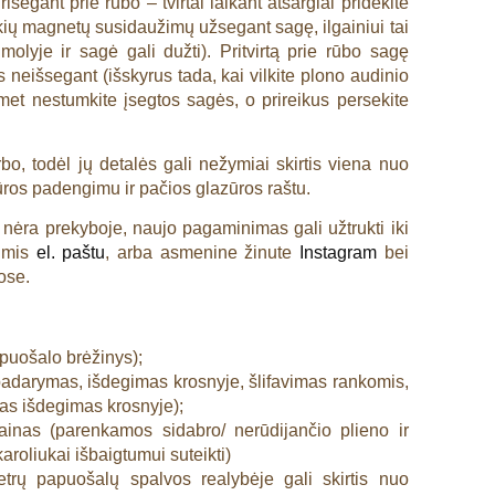
segant prie rūbo – tvirtai laikant atsargiai pridėkite
kių magnetų susidaužimų užsegant sagę, ilgainiui tai
molyje ir sagė gali dužti). Pritvirtą prie rūbo sagę
os neišsegant (išskyrus tada, kai vilkite plono audinio
omet nestumkite įsegtos sagės, o prireikus persekite
bo, todėl jų detalės gali nežymiai skirtis viena nuo
ūros padengimu ir pačios glazūros raštu.
ėra prekyboje, naujo pagaminimas gali užtrukti iki
umis
el. paštu
, arba asmenine žinute
Instagram
bei
ose.
apuošalo brėžinys);
adarymas, išdegimas krosnyje, šlifavimas rankomis,
as išdegimas krosnyje);
ainas (parenkamos sidabro/ nerūdijančio plieno ir
 karoliukai išbaigtumui suteikti)
trų papuošalų spalvos realybėje gali skirtis nuo