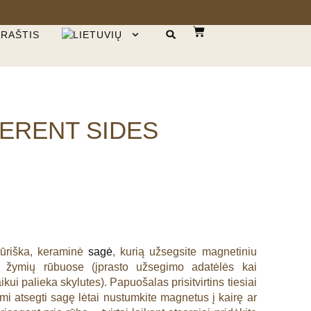
ARAŠTIS
FERENT SIDES
ktūriška, keraminė
sagė
, kurią užsegsite magnetiniu
 žymių rūbuose (įprasto užsegimo adatėlės kai
ui palieka skylutes). Papuošalas prisitvirtins tiesiai
mi atsegti sagę lėtai nustumkite magnetus į kairę ar